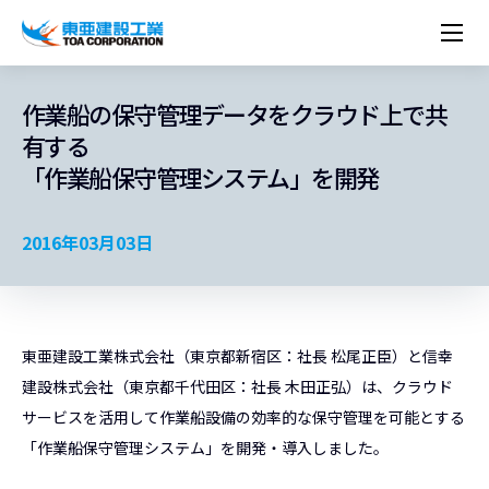
企業情報
株主・投資家情報
経営理念
営業種目
コーポレートメッセージ
作業船の保守管理データをクラウド上で共
実績紹介
トップメッセージ
最新IR資料
経営方針
ESGに関する外部評価
有する
トップメッセージ
組織図
沿革
サステナビリティ
施設・用途別
現場レポート
中期経営計画資料
IRカレンダー
IRライブラリー
「作業船保守管理システム」を開発
技術とサービス
労働安全衛生・環境・品質方針
ネットワーク
東亜坊や
トップメッセージ
環境行動規範
人権の尊重
コーポレートガバナンス
社会貢献活動
国内から探す
採用情報
統合報告書
株価情報
株式・社債情報
ニーズから探す
建築技術一覧
技術研究開発センター
木質化計画 特別鼎談
プレスリリース
役員一覧
シンボルマーク「三羽の鶴」
サステナビリティ経営
環境マネジメント
人材育成
コンプライアンス
ESGに関する外部評価
コーポレートメッセージ
海外から探す
新卒・第二新卒採用情報
カムバック採用
2016年03月03日
IRニュース
シェアードリサーチレポート
IRイベント
施設・用途から探す
土木技術一覧
海の相談室
お問い合わせ
関連書籍
重要課題とKPI
カーボンニュートラルへの取組み
健康経営
リスクマネジメント
年代別
キャリア採用
Careers (English)
IRサポート
所有船舶一覧
冷蔵倉庫の相談室
東亜の歩み ～From 1908 to 2008～
DX戦略
生物多様性
労働安全衛生
情報セキュリティ
障がい者採用
冷蔵倉庫をつくりたい
統合報告書
（自然関連の情報開示）
品質向上
AI活用ポリシー
東亜建設工業株式会社（東京都新宿区：社長 松尾正臣）と信幸
ESGデータ
水資源
知的財産基本方針
サプライチェーン・マネジメント
建設株式会社（東京都千代田区：社長 木田正弘）は、クラウド
パートナーシップ構築宣言
サービスを活用して作業船設備の効率的な保守管理を可能とする
マルチステークホルダー方針
「作業船保守管理システム」を開発・導入しました。