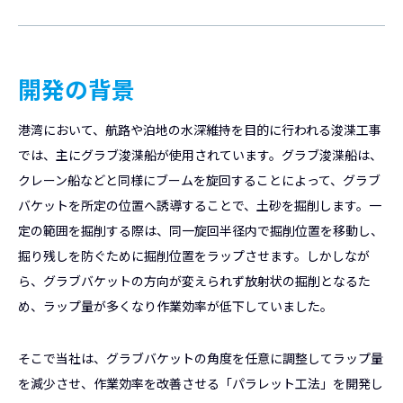
開発の背景
港湾において、航路や泊地の水深維持を目的に行われる浚渫工事
では、主にグラブ浚渫船が使用されています。グラブ浚渫船は、
クレーン船などと同様にブームを旋回することによって、グラブ
バケットを所定の位置へ誘導することで、土砂を掘削します。一
定の範囲を掘削する際は、同一旋回半径内で掘削位置を移動し、
掘り残しを防ぐために掘削位置をラップさせます。しかしなが
ら、グラブバケットの方向が変えられず放射状の掘削となるた
め、ラップ量が多くなり作業効率が低下していました。
そこで当社は、グラブバケットの角度を任意に調整してラップ量
を減少させ、作業効率を改善させる「パラレット工法」を開発し