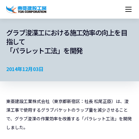
企業情報
株主・投資家情報
経営理念
営業種目
コーポレートメッセージ
グラブ浚渫工における施工効率の向上を目
実績紹介
トップメッセージ
最新IR資料
経営方針
ESGに関する外部評価
指して
トップメッセージ
組織図
沿革
サステナビリティ
施設・用途別
現場レポート
中期経営計画資料
IRカレンダー
IRライブラリー
「パラレット工法」を開発
技術とサービス
労働安全衛生・環境・品質方針
ネットワーク
東亜坊や
トップメッセージ
環境行動規範
人権の尊重
コーポレートガバナンス
社会貢献活動
国内から探す
採用情報
統合報告書
株価情報
株式・社債情報
ニーズから探す
建築技術一覧
技術研究開発センター
木質化計画 特別鼎談
プレスリリース
役員一覧
シンボルマーク「三羽の鶴」
サステナビリティ経営
環境マネジメント
人材育成
コンプライアンス
ESGに関する外部評価
コーポレートメッセージ
海外から探す
新卒・第二新卒採用情報
カムバック採用
2014年12月03日
IRニュース
シェアードリサーチレポート
IRイベント
施設・用途から探す
土木技術一覧
海の相談室
お問い合わせ
関連書籍
重要課題とKPI
カーボンニュートラルへの取組み
健康経営
リスクマネジメント
年代別
キャリア採用
Careers (English)
IRサポート
所有船舶一覧
冷蔵倉庫の相談室
東亜の歩み ～From 1908 to 2008～
DX戦略
生物多様性
労働安全衛生
情報セキュリティ
障がい者採用
冷蔵倉庫をつくりたい
統合報告書
（自然関連の情報開示）
品質向上
AI活用ポリシー
東亜建設工業株式会社（東京都新宿区：社長 松尾正臣）は、浚
ESGデータ
水資源
知的財産基本方針
サプライチェーン・マネジメント
渫工事で使用するグラブバケットのラップ量を減少させること
パートナーシップ構築宣言
で、グラブ浚渫の作業効率を改善する「パラレット工法」を開発
マルチステークホルダー方針
しました。