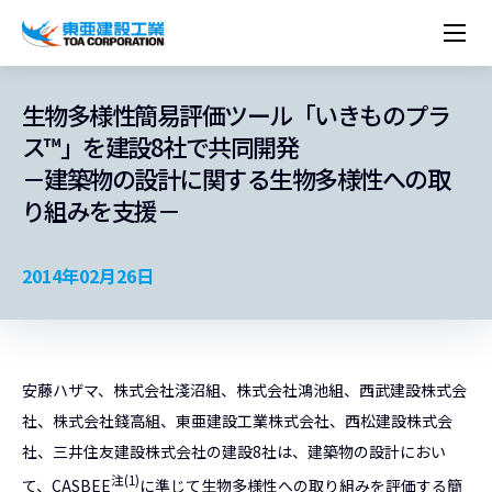
企業情報
株主・投資家情報
経営理念
営業種目
コーポレートメッセージ
生物多様性簡易評価ツール「いきものプラ
実績紹介
トップメッセージ
最新IR資料
経営方針
ESGに関する外部評価
ス™」を建設8社で共同開発
トップメッセージ
組織図
沿革
サステナビリティ
施設・用途別
現場レポート
中期経営計画資料
IRカレンダー
IRライブラリー
－建築物の設計に関する生物多様性への取
技術とサービス
労働安全衛生・環境・品質方針
ネットワーク
東亜坊や
トップメッセージ
環境行動規範
人権の尊重
コーポレートガバナンス
社会貢献活動
国内から探す
採用情報
り組みを支援－
統合報告書
株価情報
株式・社債情報
ニーズから探す
建築技術一覧
技術研究開発センター
木質化計画 特別鼎談
プレスリリース
役員一覧
シンボルマーク「三羽の鶴」
サステナビリティ経営
環境マネジメント
人材育成
コンプライアンス
ESGに関する外部評価
コーポレートメッセージ
海外から探す
新卒・第二新卒採用情報
カムバック採用
IRニュース
シェアードリサーチレポート
IRイベント
施設・用途から探す
土木技術一覧
海の相談室
お問い合わせ
関連書籍
重要課題とKPI
カーボンニュートラルへの取組み
健康経営
リスクマネジメント
年代別
キャリア採用
Careers (English)
2014年02月26日
IRサポート
所有船舶一覧
冷蔵倉庫の相談室
東亜の歩み ～From 1908 to 2008～
DX戦略
生物多様性
労働安全衛生
情報セキュリティ
障がい者採用
冷蔵倉庫をつくりたい
統合報告書
（自然関連の情報開示）
品質向上
AI活用ポリシー
ESGデータ
水資源
知的財産基本方針
サプライチェーン・マネジメント
安藤ハザマ、株式会社淺沼組、株式会社鴻池組、西武建設株式会
パートナーシップ構築宣言
社、株式会社錢高組、東亜建設工業株式会社、西松建設株式会
マルチステークホルダー方針
社、三井住友建設株式会社の建設8社は、建築物の設計におい
注(1)
て、CASBEE
に準じて生物多様性への取り組みを評価する簡