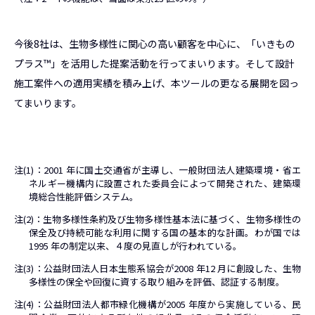
今後8社は、生物多様性に関心の高い顧客を中心に、「いきもの
プラス™」を活用した提案活動を行ってまいります。そして設計
施工案件への適用実績を積み上げ、本ツールの更なる展開を図っ
てまいります。
注(1)：2001 年に国土交通省が主導し、一般財団法人建築環境・省エ
ネルギー機構内に設置された委員会によって開発された、建築環
境総合性能評価システム。
注(2)：生物多様性条約及び生物多様性基本法に基づく、生物多様性の
保全及び持続可能な利用に関する国の基本的な計画。わが国では
1995 年の制定以来、４度の見直しが行われている。
注(3)：公益財団法人日本生態系協会が2008 年12 月に創設した、生物
多様性の保全や回復に資する取り組みを評価、認証する制度。
注(4)：公益財団法人都市緑化機構が2005 年度から実施している、民