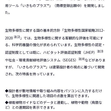
易ツール「いきものプラス™」（商標登録出願中）を開発しまし
た。
生物多様性に関する国の基本的方針「生物多様性国家戦略2012-
注(2)
2020
」では、生物多様性に関する客観的な評価を可能にす
る、科学的基盤の強化が求められています。生物多様性の認定・
注(3)
認証制度としては既に、ハビタット評価認証制度（JHEP）
注(4)
や社会・環境貢献緑地評価システム（SEGES）
などがありま
すが、「いきものプラス™」は建築設計者の視点に基づいて開発
され、次の特長を持っています。
◆設計者が敷地情報や取り組み内容をパソコンに入力するだけ
で、生物多様性に関連した項目の点数を算出できます。
◆植栽植物ガイドなどのデータと連動し、植物や動物（鳥類な
ど）との連関図を表示できます。