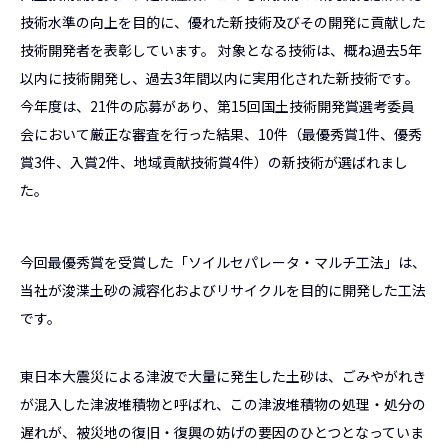
技術水準の向上を目的に、優れた新技術及びその開発に貢献した
技術開発者を表彰しています。 対象となる技術は、概ね過去5年
以内に技術開発し、過去3年間以内に実用化された新技術です。
今年度は、21件の応募があり、第15回国土技術開発賞選考委員
会において厳正な審査を行った結果、10件（最優秀賞1件、優秀
賞3件、入賞2件、地域貢献技術賞4件）の新技術が選ばれまし
た。
今回最優秀賞を受賞した「ソイルセパレータ・マルチ工法」は、
当社が浚渫土砂の減容化およびリサイクルを目的に開発した工法
です。
東日本大震災による津波で大量に発生した土砂は、ごみやがれき
が混入した津波堆積物と呼ばれ、この津波堆積物の処理・処分の
遅れが、被災地の復旧・復興の妨げの要因のひとつとなっていま