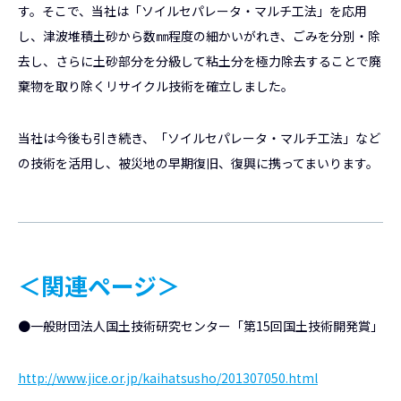
す。そこで、当社は「ソイルセパレータ・マルチ工法」を応用
し、津波堆積土砂から数㎜程度の細かいがれき、ごみを分別・除
去し、さらに土砂部分を分級して粘土分を極力除去することで廃
棄物を取り除くリサイクル技術を確立しました。
当社は今後も引き続き、「ソイルセパレータ・マルチ工法」など
の技術を活用し、被災地の早期復旧、復興に携ってまいります。
＜関連ページ＞
●一般財団法人国土技術研究センター「第15回国土技術開発賞」
http://www.jice.or.jp/kaihatsusho/201307050.html