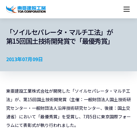
企業情報
株主・投資家情報
経営理念
営業種目
コーポレートメッセージ
「ソイルセパレータ・マルチ工法」が
実績紹介
トップメッセージ
最新IR資料
経営方針
ESGに関する外部評価
第15回国土技術開発賞で「最優秀賞」
トップメッセージ
組織図
沿革
サステナビリティ
施設・用途別
現場レポート
中期経営計画資料
IRカレンダー
IRライブラリー
技術とサービス
労働安全衛生・環境・品質方針
ネットワーク
東亜坊や
トップメッセージ
環境行動規範
人権の尊重
コーポレートガバナンス
社会貢献活動
国内から探す
採用情報
統合報告書
株価情報
株式・社債情報
ニーズから探す
建築技術一覧
技術研究開発センター
木質化計画 特別鼎談
2013年07月09日
プレスリリース
役員一覧
シンボルマーク「三羽の鶴」
サステナビリティ経営
環境マネジメント
人材育成
コンプライアンス
ESGに関する外部評価
コーポレートメッセージ
海外から探す
新卒・第二新卒採用情報
カムバック採用
IRニュース
シェアードリサーチレポート
IRイベント
施設・用途から探す
土木技術一覧
海の相談室
お問い合わせ
関連書籍
重要課題とKPI
カーボンニュートラルへの取組み
健康経営
リスクマネジメント
年代別
キャリア採用
Careers (English)
IRサポート
所有船舶一覧
冷蔵倉庫の相談室
東亜の歩み ～From 1908 to 2008～
DX戦略
生物多様性
労働安全衛生
情報セキュリティ
障がい者採用
冷蔵倉庫をつくりたい
東亜建設工業株式会社が開発した「ソイルセパレータ・マルチ工
統合報告書
（自然関連の情報開示）
品質向上
AI活用ポリシー
法」が、第15回国土技術開発賞（主催：一般財団法人国土技術研
ESGデータ
水資源
知的財産基本方針
サプライチェーン・マネジメント
究センター・一般財団法人沿岸技術研究センター、後援：国土交
パートナーシップ構築宣言
通省）において「最優秀賞」を受賞し、7月5日に東京国際フォー
マルチステークホルダー方針
ラムにて表彰式が執り行われました。