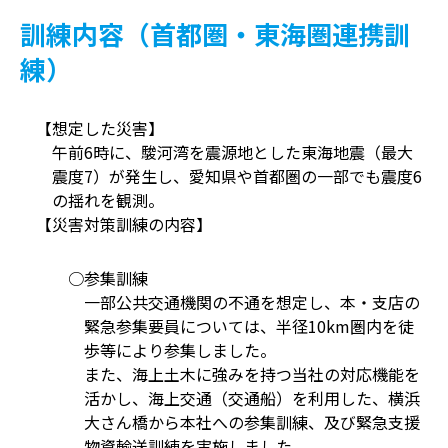
訓練内容（首都圏・東海圏連携訓
練）
【想定した災害】
午前6時に、駿河湾を震源地とした東海地震（最大
震度7）が発生し、愛知県や首都圏の一部でも震度6
の揺れを観測。
【災害対策訓練の内容】
○参集訓練
一部公共交通機関の不通を想定し、本・支店の
緊急参集要員については、半径10km圏内を徒
歩等により参集しました。
また、海上土木に強みを持つ当社の対応機能を
活かし、海上交通（交通船）を利用した、横浜
大さん橋から本社への参集訓練、及び緊急支援
物資輸送訓練を実施しました。