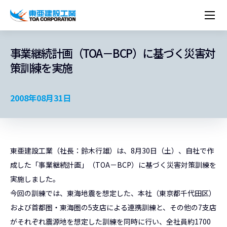
企業情報
株主・投資家情報
経営理念
営業種目
コーポレートメッセージ
事業継続計画（TOA－BCP）に基づく災害対
実績紹介
トップメッセージ
最新IR資料
経営方針
ESGに関する外部評価
策訓練を実施
トップメッセージ
組織図
沿革
サステナビリティ
施設・用途別
現場レポート
中期経営計画資料
IRカレンダー
IRライブラリー
技術とサービス
労働安全衛生・環境・品質方針
ネットワーク
東亜坊や
トップメッセージ
環境行動規範
人権の尊重
コーポレートガバナンス
社会貢献活動
国内から探す
採用情報
統合報告書
株価情報
株式・社債情報
ニーズから探す
建築技術一覧
技術研究開発センター
木質化計画 特別鼎談
2008年08月31日
プレスリリース
役員一覧
シンボルマーク「三羽の鶴」
サステナビリティ経営
環境マネジメント
人材育成
コンプライアンス
ESGに関する外部評価
コーポレートメッセージ
海外から探す
新卒・第二新卒採用情報
カムバック採用
IRニュース
シェアードリサーチレポート
IRイベント
施設・用途から探す
土木技術一覧
海の相談室
お問い合わせ
関連書籍
重要課題とKPI
カーボンニュートラルへの取組み
健康経営
リスクマネジメント
年代別
キャリア採用
Careers (English)
IRサポート
所有船舶一覧
冷蔵倉庫の相談室
東亜の歩み ～From 1908 to 2008～
DX戦略
生物多様性
労働安全衛生
情報セキュリティ
障がい者採用
冷蔵倉庫をつくりたい
東亜建設工業（社長：鈴木行雄）は、8月30日（土）、自社で作
統合報告書
（自然関連の情報開示）
品質向上
AI活用ポリシー
成した「事業継続計画」（TOA－BCP）に基づく災害対策訓練を
ESGデータ
水資源
知的財産基本方針
サプライチェーン・マネジメント
実施しました。
パートナーシップ構築宣言
今回の訓練では、東海地震を想定した、本社（東京都千代田区）
マルチステークホルダー方針
および首都圏・東海圏の5支店による連携訓練と、その他の7支店
がそれぞれ震源地を想定した訓練を同時に行い、全社員約1700