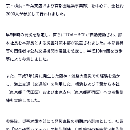
京・横浜・千葉支店および首都圏建築事業部）を中心に、全社約
2000人が参加して行われました。
早朝6時の発災を想定し、直ちにTOA－BCPが自動発動され、鈴
木社長を本部長とする災害対策本部が設置されました。本部要員
等の関係者は公共交通機関の混乱を想定し、半径10km圏を徒歩
等により参集しました。
また、平成7年1月に発生した阪神・淡路大震災での経験を活か
し、海上交通（交通船）を利用した、横浜および千葉から本社
（東京都千代田区）および東京支店（東京都新宿区）への参集訓
練も実施しました。
参集後、災害対策本部にて発災直後の初期対応訓練として、社員
の「安否確認システム」の報告訓練、自社施設の被害状況報告訓