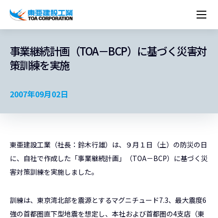
企業情報
株主・投資家情報
経営理念
営業種目
コーポレートメッセージ
事業継続計画（TOA－BCP）に基づく災害対
実績紹介
トップメッセージ
最新IR資料
経営方針
ESGに関する外部評価
策訓練を実施
トップメッセージ
組織図
沿革
サステナビリティ
施設・用途別
現場レポート
中期経営計画資料
IRカレンダー
IRライブラリー
技術とサービス
労働安全衛生・環境・品質方針
ネットワーク
東亜坊や
トップメッセージ
環境行動規範
人権の尊重
コーポレートガバナンス
社会貢献活動
国内から探す
採用情報
統合報告書
株価情報
株式・社債情報
ニーズから探す
建築技術一覧
技術研究開発センター
木質化計画 特別鼎談
2007年09月02日
プレスリリース
役員一覧
シンボルマーク「三羽の鶴」
サステナビリティ経営
環境マネジメント
人材育成
コンプライアンス
ESGに関する外部評価
コーポレートメッセージ
海外から探す
新卒・第二新卒採用情報
カムバック採用
IRニュース
シェアードリサーチレポート
IRイベント
施設・用途から探す
土木技術一覧
海の相談室
お問い合わせ
関連書籍
重要課題とKPI
カーボンニュートラルへの取組み
健康経営
リスクマネジメント
年代別
キャリア採用
Careers (English)
IRサポート
所有船舶一覧
冷蔵倉庫の相談室
東亜の歩み ～From 1908 to 2008～
DX戦略
生物多様性
労働安全衛生
情報セキュリティ
障がい者採用
冷蔵倉庫をつくりたい
東亜建設工業（社長：鈴木行雄）は、９月１日（土）の防災の日
統合報告書
（自然関連の情報開示）
品質向上
AI活用ポリシー
に、自社で作成した「事業継続計画」（TOA－BCP）に基づく災
ESGデータ
水資源
知的財産基本方針
サプライチェーン・マネジメント
害対策訓練を実施しました。
パートナーシップ構築宣言
マルチステークホルダー方針
訓練は、東京湾北部を震源とするマグニチュード7.3、最大震度6
強の首都圏直下型地震を想定し、本社および首都圏の4支店（東