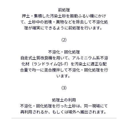
前処理
押土・集積した汚染土砂を振動ふるい機にかけ
て、土砂中の岩塊・異物などを除去して不溶化処
理が確実にできるように前処理を行います。
（2）
不溶化・固化処理
自走式土質改良機を用いて、アルミニウム系不溶
化材（ランドライムQS-F）を汚染土に適正な配
合量で均一に混合攪拌して不溶化・固化処理を行
います。
（3）
処理土の利用
不溶化・固化処理を行った土砂は、同一現場にて
再利用されるか、もしくは場外へ搬出されます。