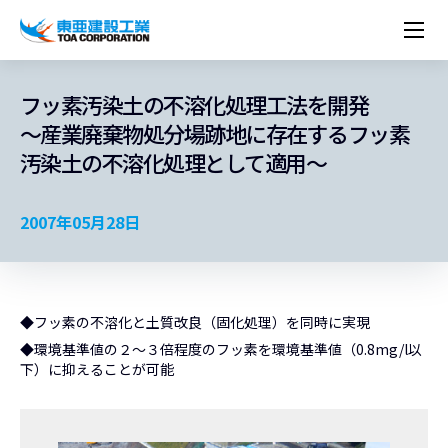
企業情報
株主・投資家情報
経営理念
営業種目
コーポレートメッセージ
フッ素汚染土の不溶化処理工法を開発
実績紹介
トップメッセージ
最新IR資料
経営方針
ESGに関する外部評価
～産業廃棄物処分場跡地に存在するフッ素
トップメッセージ
組織図
沿革
サステナビリティ
施設・用途別
現場レポート
中期経営計画資料
IRカレンダー
IRライブラリー
汚染土の不溶化処理として適用～
技術とサービス
労働安全衛生・環境・品質方針
ネットワーク
東亜坊や
トップメッセージ
環境行動規範
人権の尊重
コーポレートガバナンス
社会貢献活動
国内から探す
採用情報
統合報告書
株価情報
株式・社債情報
ニーズから探す
建築技術一覧
技術研究開発センター
木質化計画 特別鼎談
プレスリリース
役員一覧
シンボルマーク「三羽の鶴」
サステナビリティ経営
環境マネジメント
人材育成
コンプライアンス
ESGに関する外部評価
コーポレートメッセージ
海外から探す
新卒・第二新卒採用情報
カムバック採用
2007年05月28日
IRニュース
シェアードリサーチレポート
IRイベント
施設・用途から探す
土木技術一覧
海の相談室
お問い合わせ
関連書籍
重要課題とKPI
カーボンニュートラルへの取組み
健康経営
リスクマネジメント
年代別
キャリア採用
Careers (English)
IRサポート
所有船舶一覧
冷蔵倉庫の相談室
東亜の歩み ～From 1908 to 2008～
DX戦略
生物多様性
労働安全衛生
情報セキュリティ
障がい者採用
冷蔵倉庫をつくりたい
統合報告書
（自然関連の情報開示）
品質向上
AI活用ポリシー
◆フッ素の不溶化と土質改良（固化処理）を同時に実現
ESGデータ
水資源
知的財産基本方針
サプライチェーン・マネジメント
◆環境基準値の２～３倍程度のフッ素を環境基準値（0.8mg/l以
下）に抑えることが可能
パートナーシップ構築宣言
マルチステークホルダー方針