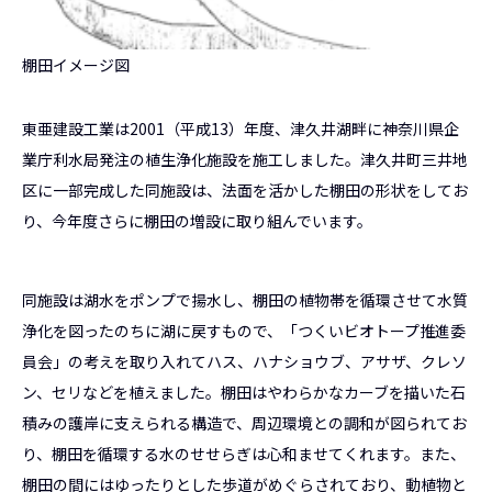
棚田イメージ図
東亜建設工業は2001（平成13）年度、津久井湖畔に神奈川県企
業庁利水局発注の植生浄化施設を施工しました。津久井町三井地
区に一部完成した同施設は、法面を活かした棚田の形状をしてお
り、今年度さらに棚田の増設に取り組んでいます。
同施設は湖水をポンプで揚水し、棚田の植物帯を循環させて水質
浄化を図ったのちに湖に戻すもので、「つくいビオトープ推進委
員会」の考えを取り入れてハス、ハナショウブ、アサザ、クレソ
ン、セリなどを植えました。棚田はやわらかなカーブを描いた石
積みの護岸に支えられる構造で、周辺環境との調和が図られてお
り、棚田を循環する水のせせらぎは心和ませてくれます。また、
棚田の間にはゆったりとした歩道がめぐらされており、動植物と