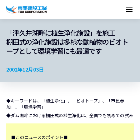
企業情報
株主・投資家情報
経営理念
営業種目
コーポレートメッセージ
「津久井湖畔に植生浄化施設」を施工
実績紹介
トップメッセージ
最新IR資料
経営方針
ESGに関する外部評価
棚田式の浄化施設は多様な動植物のビオト
トップメッセージ
組織図
沿革
サステナビリティ
施設・用途別
現場レポート
中期経営計画資料
IRカレンダー
IRライブラリー
ープとして環境学習にも最適です
技術とサービス
労働安全衛生・環境・品質方針
ネットワーク
東亜坊や
トップメッセージ
環境行動規範
人権の尊重
コーポレートガバナンス
社会貢献活動
国内から探す
採用情報
統合報告書
株価情報
株式・社債情報
ニーズから探す
建築技術一覧
技術研究開発センター
木質化計画 特別鼎談
プレスリリース
役員一覧
シンボルマーク「三羽の鶴」
サステナビリティ経営
環境マネジメント
人材育成
コンプライアンス
ESGに関する外部評価
コーポレートメッセージ
海外から探す
新卒・第二新卒採用情報
カムバック採用
2002年12月03日
IRニュース
シェアードリサーチレポート
IRイベント
施設・用途から探す
土木技術一覧
海の相談室
お問い合わせ
関連書籍
重要課題とKPI
カーボンニュートラルへの取組み
健康経営
リスクマネジメント
年代別
キャリア採用
Careers (English)
IRサポート
所有船舶一覧
冷蔵倉庫の相談室
東亜の歩み ～From 1908 to 2008～
DX戦略
生物多様性
労働安全衛生
情報セキュリティ
障がい者採用
冷蔵倉庫をつくりたい
統合報告書
（自然関連の情報開示）
品質向上
AI活用ポリシー
◆キーワードは、「植生浄化」、「ビオトープ」、「市民参
ESGデータ
水資源
知的財産基本方針
サプライチェーン・マネジメント
加」、「環境学習」
◆ダム湖畔における棚田式の植生浄化は、全国でも初めての試み
パートナーシップ構築宣言
マルチステークホルダー方針
■このニュースのポイント■