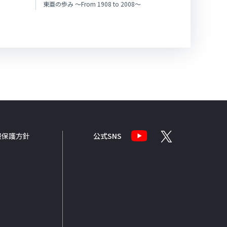
東亜の歩み ～From 1908 to 2008～
報
保護方針
公式SNS