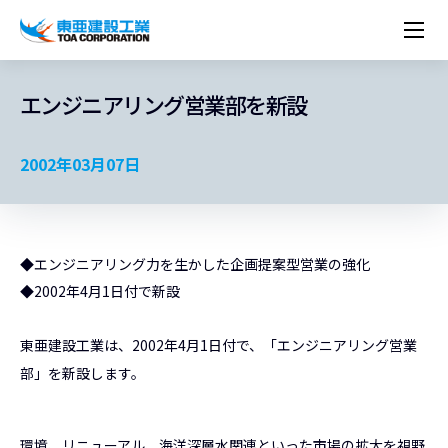
企業情報
株主・投資家情報
経営理念
営業種目
コーポレートメッセージ
エンジニアリング営業部を新設
実績紹介
トップメッセージ
最新IR資料
経営方針
ESGに関する外部評価
トップメッセージ
組織図
沿革
サステナビリティ
施設・用途別
現場レポート
中期経営計画資料
IRカレンダー
IRライブラリー
技術とサービス
2002年03月07日
労働安全衛生・環境・品質方針
ネットワーク
東亜坊や
トップメッセージ
環境行動規範
人権の尊重
コーポレートガバナンス
社会貢献活動
国内から探す
採用情報
統合報告書
株価情報
株式・社債情報
ニーズから探す
建築技術一覧
技術研究開発センター
木質化計画 特別鼎談
プレスリリース
役員一覧
シンボルマーク「三羽の鶴」
サステナビリティ経営
環境マネジメント
人材育成
コンプライアンス
ESGに関する外部評価
コーポレートメッセージ
海外から探す
新卒・第二新卒採用情報
カムバック採用
IRニュース
シェアードリサーチレポート
IRイベント
施設・用途から探す
土木技術一覧
海の相談室
お問い合わせ
関連書籍
重要課題とKPI
カーボンニュートラルへの取組み
健康経営
リスクマネジメント
年代別
キャリア採用
Careers (English)
IRサポート
所有船舶一覧
冷蔵倉庫の相談室
◆エンジニアリング力を生かした企画提案型営業の強化
東亜の歩み ～From 1908 to 2008～
DX戦略
生物多様性
労働安全衛生
情報セキュリティ
障がい者採用
◆2002年4月1日付で新設
冷蔵倉庫をつくりたい
統合報告書
（自然関連の情報開示）
品質向上
AI活用ポリシー
ESGデータ
水資源
知的財産基本方針
サプライチェーン・マネジメント
東亜建設工業は、2002年4月1日付で、「エンジニアリング営業
部」を新設します。
パートナーシップ構築宣言
マルチステークホルダー方針
環境、リニューアル、海洋深層水関連といった市場の拡大を視野