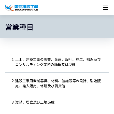
企業情報
株主・投資家情報
営業種目
経営理念
営業種目
コーポレートメッセージ
実績紹介
トップメッセージ
最新IR資料
経営方針
ESGに関する外部評価
トップメッセージ
組織図
沿革
サステナビリティ
施設・用途別
現場レポート
中期経営計画資料
IRカレンダー
IRライブラリー
技術とサービス
労働安全衛生・環境・品質方針
ネットワーク
東亜坊や
トップメッセージ
環境行動規範
人権の尊重
コーポレートガバナンス
社会貢献活動
国内から探す
採用情報
統合報告書
株価情報
株式・社債情報
ニーズから探す
建築技術一覧
技術研究開発センター
木質化計画 特別鼎談
プレスリリース
役員一覧
シンボルマーク「三羽の鶴」
サステナビリティ経営
環境マネジメント
人材育成
コンプライアンス
ESGに関する外部評価
コーポレートメッセージ
海外から探す
新卒・第二新卒採用情報
カムバック採用
IRニュース
シェアードリサーチレポート
IRイベント
施設・用途から探す
土木技術一覧
海の相談室
お問い合わせ
土木、建築工事の調査、企画、設計、施工、監理及び
関連書籍
重要課題とKPI
カーボンニュートラルへの取組み
健康経営
リスクマネジメント
年代別
キャリア採用
Careers (English)
コンサルティング業務の請負又は受託
IRサポート
所有船舶一覧
冷蔵倉庫の相談室
東亜の歩み ～From 1908 to 2008～
DX戦略
生物多様性
労働安全衛生
情報セキュリティ
障がい者採用
冷蔵倉庫をつくりたい
統合報告書
（自然関連の情報開示）
品質向上
AI活用ポリシー
建設工事用機械器具、材料、諸施設等の設計、製造販
ESGデータ
水資源
知的財産基本方針
売、輸入販売、修理及び賃貸借
サプライチェーン・マネジメント
パートナーシップ構築宣言
浚渫、埋立及び土地造成
マルチステークホルダー方針